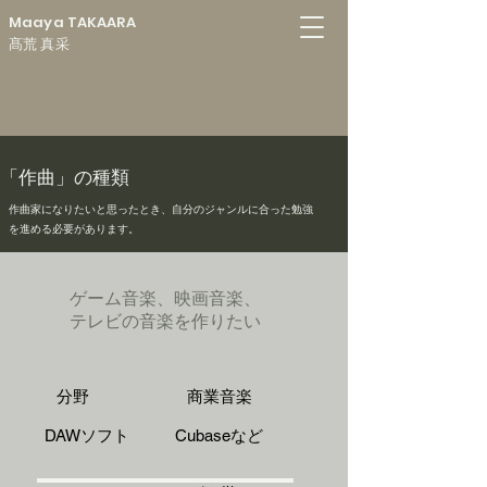
Maaya TAKAARA
髙荒 真采
​「作曲」の種類
作曲家になりたいと思ったとき​、自分のジャンルに合った勉強
を進める必要があります。
ゲーム音楽、映画音楽、
テレビの音楽を作りたい
分野 商業音楽
DAWソフト Cubaseなど