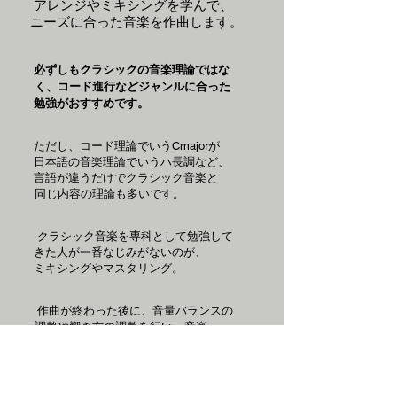
アレンジやミキシングを学んで、
ニーズに合った音楽を作曲します。
必ずしもクラシックの音楽理論ではな
く、コード進行などジャンル
に合った
勉強がおすすめです。
ただし、コード理論でいうCmajorが
日本語の音楽理論でいうハ長調など、
言語が違うだけでクラシック音楽と
同じ内容の理論も多いです。
クラシック音楽を専科として勉強して
きた人が一番なじみがないのが、
ミキシングやマスタリング。
作曲が終わった後に、音量バランスの
調整や響き方の調整を行い、音楽
ファイルとして書きだすことです。
現代音楽や音楽理論を学んだあとに