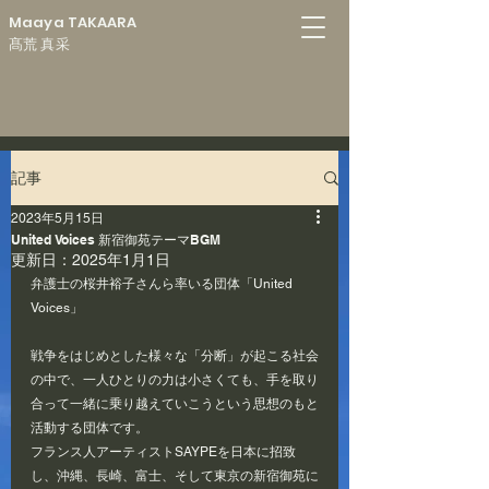
Maaya TAKAARA
髙荒 真采
記事
2023年5月15日
United Voices 新宿御苑テーマBGM
更新日：
2025年1月1日
弁護士の桜井裕子さんら率いる団体「United 
Voices」
戦争をはじめとした様々な「分断」が起こる社会
の中で、一人ひとりの力は小さくても、手を取り
合って一緒に乗り越えていこうという思想のもと
活動する団体です。
フランス人アーティストSAYPEを日本に招致
し、沖縄、長崎、富士、そして東京の新宿御苑に